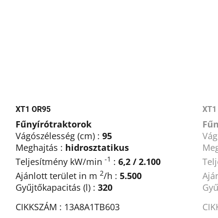
XT1 OR95
XT1
Fűnyírótraktorok
Fűn
Vágószélesség (cm) :
95
Vág
Meghajtás :
hidrosztatikus
Meg
-1
Teljesítmény kW/min
:
6,2 / 2.100
Tel
2
Ajánlott terület in m
/h :
5.500
Ajá
Gyűjtőkapacitás (l) :
320
Gyű
CIKKSZÁM : 13A8A1TB603
CIK