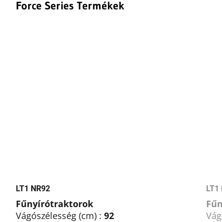
Force Series Termékek
LT1 NR92
LT1
Fűnyírótraktorok
Fűn
Vágószélesség (cm) :
92
Vág