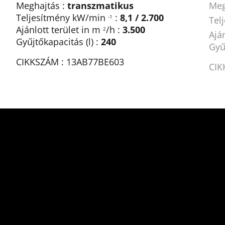
Meghajtás :
transzmatikus
Meg
Teljesítmény kW/min
:
8,1 / 2.700
-1
Tel
Ajánlott terület in m
/h :
3.500
2
Ajá
Gyűjtőkapacitás (l) :
240
Gyű
CIKKSZÁM : 13AB77BE603
CIK