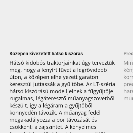
Középen kivezetett hátsó kiszórás
Prec
Hátsó kidobós traktorjainkat úgy terveztük
Min
meg, hogy a lenyírt füvet a legrövidebb
kén
úton, a középen elhelyezett garaton
kor
keresztül juttassák a gyűjtőbe. Az LT-széria
pre
hátsó kiszórású modelljeinek a fűgyűjtője
hat
rugalmas, légáteresztő műanyagszövetből
mun
készült, így a légáram a gyűjtőből
könnyedén távozik. A műanyag fedél
megakadályozza a por távozását és
csökkenti a zajszintet. A kényelmes