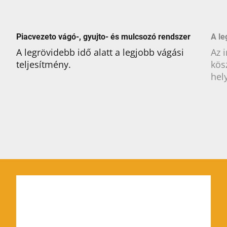
Piacvezeto vágó-, gyujto- és mulcsozó rendszer
A le
A legrövidebb idő alatt a legjobb vágási
Az 
teljesítmény.
kös
hel