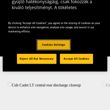
gyűjtő hatékonyságáig, csak fokozzák a
kiváló teljesítményt. A tökéletes
teljesítmény, a sokoldalú
kihasználhatóság és a robosztus
By clicking “Accept All Cookies”, you agree to the storing of cookies on your
konstrukció nem hagy kérdést maga
device to enhance site navigation, analyze site usage, and assist in our
után.
marketing efforts.
Cookies Settings
Reject All But Necessary
Accept All Cookies
Jellemzők és előnyök