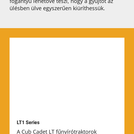
fogantyú lehetővé teszi, hogy a gyűjtőt az
ülésben ülve egyszerűen kiüríthessük.
LT1 Series
A Cub Cadet LT fűnyírótraktorok