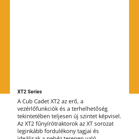
XT2 Series
A Cub Cadet XT2 az erő, a
vezérlőfunkciók és a terhelhetőség
tekintetében teljesen új szintet képvisel.
Az XT2 fűnyírótraktorok az XT sorozat
leginkább fordulékony tagjai és
ideálisak a nehéz terepen való