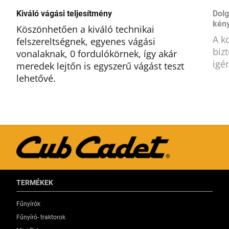
Kiváló vágási teljesítmény
Dolg
kén
Köszönhetően a kiváló technikai
A k
felszereltségnek, egyenes vágási
biz
vonalaknak, 0 fordulókörnek, így akár
igé
meredek lejtőn is egyszerű vágást teszt
lehetővé.
TERMÉKEK
Fűnyírók
Fűnyíró- traktorok