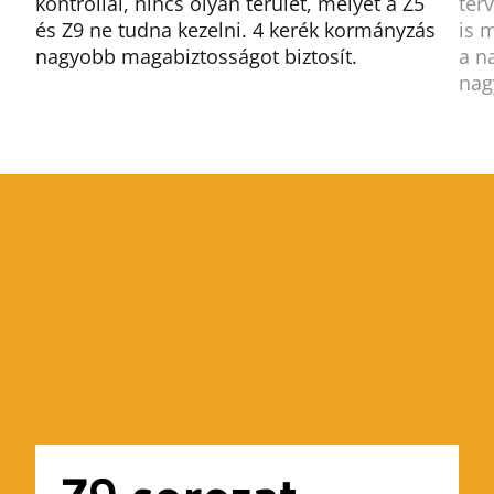
kontrollal, nincs olyan terület, melyet a Z5
ter
és Z9 ne tudna kezelni. 4 kerék kormányzás
is 
nagyobb magabiztosságot biztosít.
a n
nag