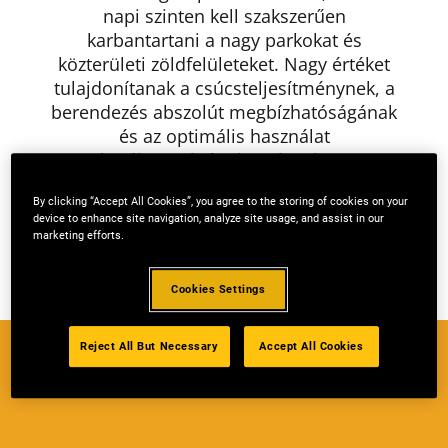
napi szinten kell szakszerűen
karbantartani a nagy parkokat és
közterületi zöldfelületeket. Nagy értéket
tulajdonítanak a csúcsteljesítménynek, a
berendezés abszolút megbízhatóságának
és az optimális használat
hatékonyságának. Ezért olyan
professzionális termékekre van
By clicking “Accept All Cookies”, you agree to the storing of cookies on your
szükségük, amelyek leküzdik a kemény
device to enhance site navigation, analyze site usage, and assist in our
folyamatos használatot. Röviden: a PRO
marketing efforts.
SOROZAT.
Cookies Settings
Reject All But Necessary
Accept All Cookies