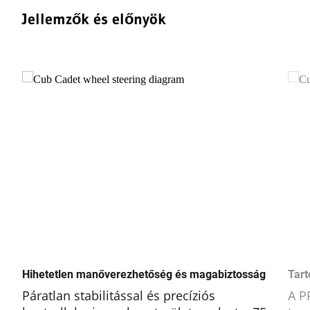
Jellemzők és előnyök
Hihetetlen manőverezhetőség és magabiztosság
Tart
Páratlan stabilitással és precíziós
A P