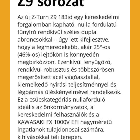
Z9 sorozat
Az új Z-Turn Z9 183id egy kereskedelmi
forgalomban kapható, nulla fordulatú
fűnyíró rendkívül széles dupla
abroncsokkal – úgy lett kifejlesztve,
hogy a legmeredekebb, akár 25°-os
(46%-os) lejtőkön is könnyedén
megbirkózzon. Ezenkívül lenyűgöző,
rendkívül robusztus és többszörösen
megerősített acél vágóasztallal,
kiemelkedő nyírási teljesítménnyel és
légpárnás üléskényelmével rendelkezik.
Ez a csúcskategóriás nullaforduló
ideális az önkormányzatok, a
kereskedelmi felhasználók és a
KAWASAKI FX 1000V EFI nagyméretű
ingatlanok tulajdonosai számára,
kihívásokkal teli terepen.