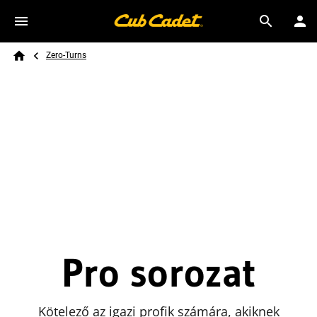
Skip to main content
Breadcrumb
Search
Zero-Turns
Home
Pro sorozat
Kötelező az igazi profik számára, akiknek